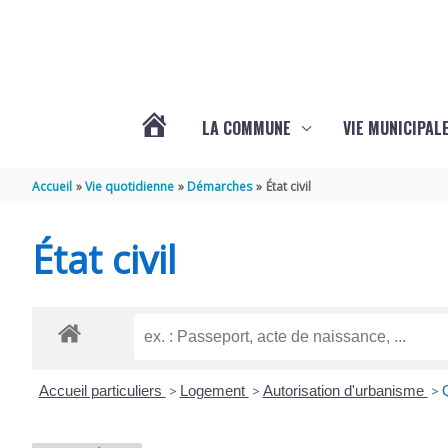
Aller au contenu
Aller au pied de page
LA COMMUNE
VIE MUNICIPAL
ACTUALITÉS
Accueil
Vie quotidienne
Démarches
État civil
DE
État civil
SABLONCEAUX
Accueil particuliers
>
Logement
>
Autorisation d'urbanisme
>