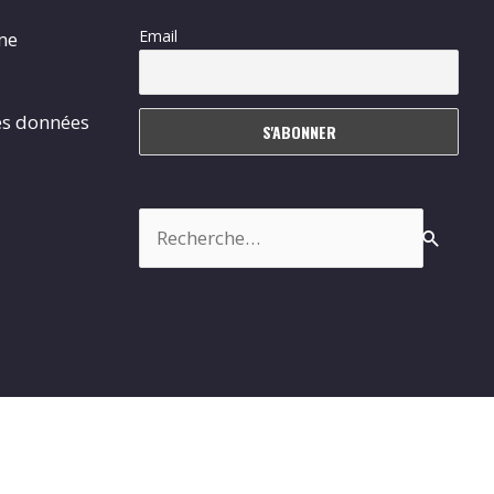
Email
rme
es données
Rechercher :