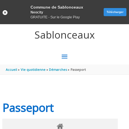
Panneau de gestion des cookies
Commune de Sablonceaux
Neocity
Télécharger
GRATUITE - Sur le Google Play
Aller au contenu
Aller au pied de page
Sablonceaux
MENU
PRINCIPAL
Accueil
Vie quotidienne
Démarches
Passeport
Passeport