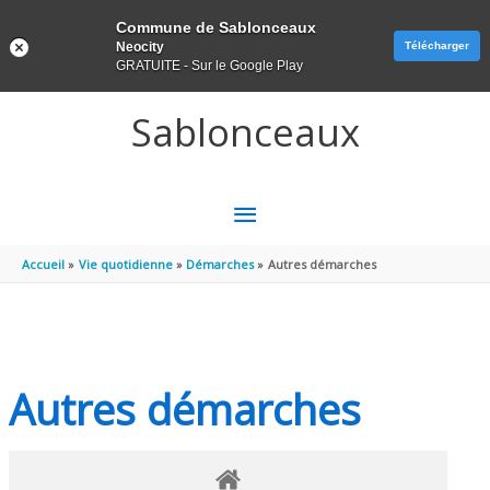
Panneau de gestion des cookies
Commune de Sablonceaux
Neocity
Télécharger
GRATUITE - Sur le Google Play
Aller au contenu
Aller au pied de page
Sablonceaux
MENU
PRINCIPAL
Accueil
Vie quotidienne
Démarches
Autres démarches
Autres démarches