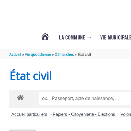
Aller au contenu
Aller au pied de page
LA COMMUNE
VIE MUNICIPAL
ACTUALITÉS
Accueil
Vie quotidienne
Démarches
État civil
DE
État civil
SABLONCEAUX
Accueil particuliers
>
Papiers - Citoyenneté - Élections
>
Volon