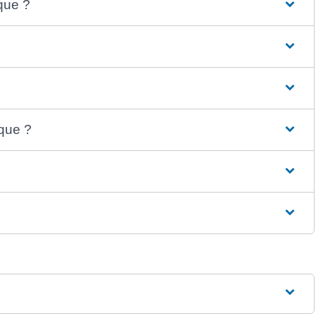
que ?
ique ?