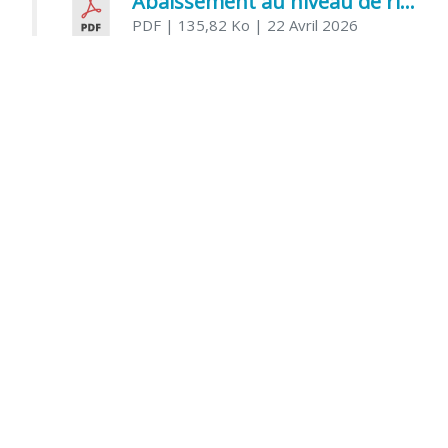
Abaissement au niveau de risque modéré de l’Influenza aviaire
PDF
| 135,82 Ko
| 22 Avril 2026